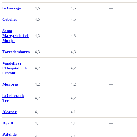
la Garriga
4,5
4,5
—
Cubelles
4,5
4,5
—
Santa
Margarida i els
4,3
4,3
—
Monjos
Torredembarra
4,3
4,3
—
Vandellòs i
l'Hospitalet de
4,2
4,2
—
l'Infant
Mont-ras
4,2
4,2
—
la Cellera de
4,2
4,2
—
Ter
Alcanar
4,1
4,1
—
Ripoll
4,1
4,1
—
Palol de
4,1
4,1
—