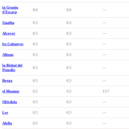
la Granja
0,6
0,6
—
d'Escarp
Gualba
0,5
0,5
—
Alcover
0,5
0,5
—
les Cabanyes
0,5
0,5
—
Albons
0,5
0,5
—
la Bisbal del
0,5
0,5
—
Penedès
Berga
0,5
0,5
—
el Masnou
0,5
0,5
13,7
Olèrdola
0,5
0,5
—
Les
0,5
0,5
—
Alella
0,5
0,5
—