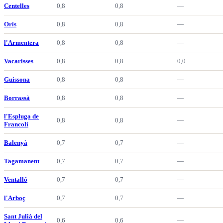
Centelles
0,8
0,8
—
Orís
0,8
0,8
—
l'Armentera
0,8
0,8
—
Vacarisses
0,8
0,8
0,0
Guissona
0,8
0,8
—
Borrassà
0,8
0,8
—
l'Espluga de
0,8
0,8
—
Francolí
Balenyà
0,7
0,7
—
Tagamanent
0,7
0,7
—
Ventalló
0,7
0,7
—
l'Arboç
0,7
0,7
—
Sant Julià del
0,6
0,6
—