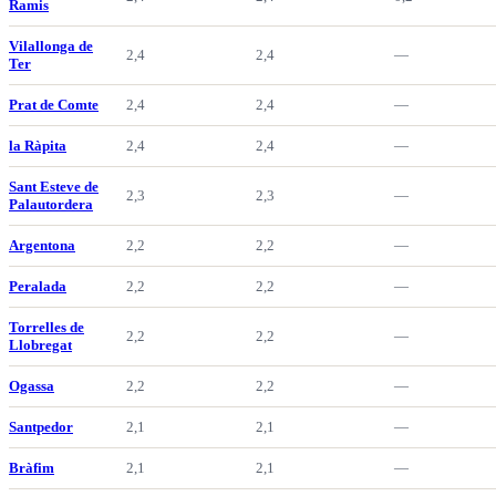
Ramis
Vilallonga de
2,4
2,4
—
Ter
Prat de Comte
2,4
2,4
—
la Ràpita
2,4
2,4
—
Sant Esteve de
2,3
2,3
—
Palautordera
Argentona
2,2
2,2
—
Peralada
2,2
2,2
—
Torrelles de
2,2
2,2
—
Llobregat
Ogassa
2,2
2,2
—
Santpedor
2,1
2,1
—
Bràfim
2,1
2,1
—