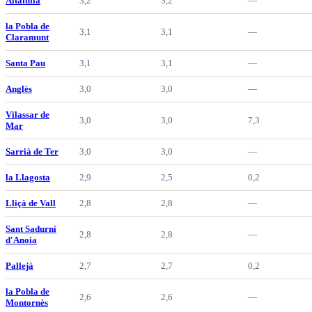
Altafulla
3,2
3,2
—
la Pobla de
3,1
3,1
—
Claramunt
Santa Pau
3,1
3,1
—
Anglès
3,0
3,0
—
Vilassar de
3,0
3,0
7,3
Mar
Sarrià de Ter
3,0
3,0
—
la Llagosta
2,9
2,5
0,2
Lliçà de Vall
2,8
2,8
—
Sant Sadurní
2,8
2,8
—
d'Anoia
Pallejà
2,7
2,7
0,2
la Pobla de
2,6
2,6
—
Montornès