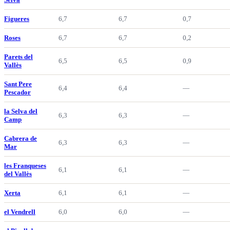
Figueres
6,7
6,7
0,7
Roses
6,7
6,7
0,2
Parets del
6,5
6,5
0,9
Vallès
Sant Pere
6,4
6,4
—
Pescador
la Selva del
6,3
6,3
—
Camp
Cabrera de
6,3
6,3
—
Mar
les Franqueses
6,1
6,1
—
del Vallès
Xerta
6,1
6,1
—
el Vendrell
6,0
6,0
—