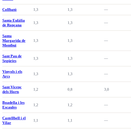
Collbató
1,3
1,3
—
Santa Eulàlia
1,3
1,3
—
de Ronçana
Santa
Margarida de
1,3
1,3
—
Montbui
Sant Pau de
1,3
1,3
—
Segúries
Vinyols i els
1,3
1,3
—
Arcs
Sant Vicenç
1,2
0,8
3,0
dels Horts
Boadella i les
1,2
1,2
—
Escaules
Castellbell i el
1,1
1,1
—
Vilar