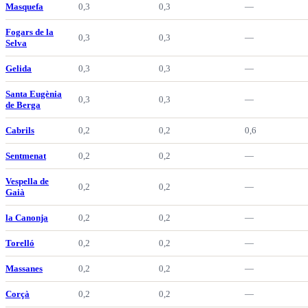
Masquefa
0,3
0,3
—
Fogars de la
0,3
0,3
—
Selva
Gelida
0,3
0,3
—
Santa Eugènia
0,3
0,3
—
de Berga
Cabrils
0,2
0,2
0,6
Sentmenat
0,2
0,2
—
Vespella de
0,2
0,2
—
Gaià
la Canonja
0,2
0,2
—
Torelló
0,2
0,2
—
Massanes
0,2
0,2
—
Corçà
0,2
0,2
—