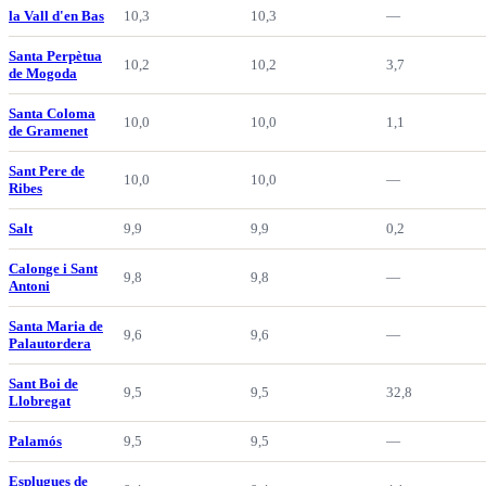
la Vall d'en Bas
10,3
10,3
—
Santa Perpètua
10,2
10,2
3,7
de Mogoda
Santa Coloma
10,0
10,0
1,1
de Gramenet
Sant Pere de
10,0
10,0
—
Ribes
Salt
9,9
9,9
0,2
Calonge i Sant
9,8
9,8
—
Antoni
Santa Maria de
9,6
9,6
—
Palautordera
Sant Boi de
9,5
9,5
32,8
Llobregat
Palamós
9,5
9,5
—
Esplugues de