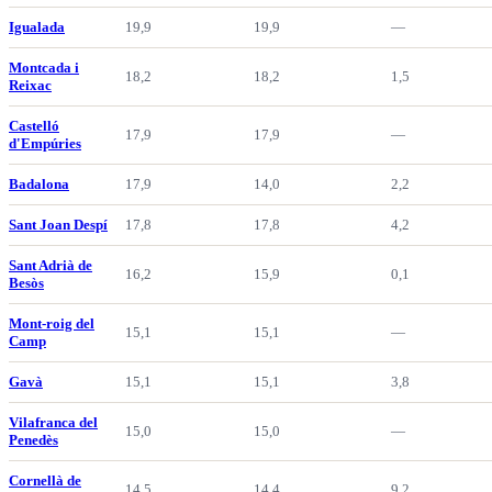
Igualada
19,9
19,9
—
Montcada i
18,2
18,2
1,5
Reixac
Castelló
17,9
17,9
—
d'Empúries
Badalona
17,9
14,0
2,2
Sant Joan Despí
17,8
17,8
4,2
Sant Adrià de
16,2
15,9
0,1
Besòs
Mont-roig del
15,1
15,1
—
Camp
Gavà
15,1
15,1
3,8
Vilafranca del
15,0
15,0
—
Penedès
Cornellà de
14,5
14,4
9,2