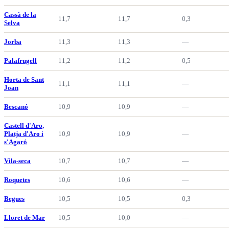
Cassà de la
11,7
11,7
0,3
Selva
Jorba
11,3
11,3
—
Palafrugell
11,2
11,2
0,5
Horta de Sant
11,1
11,1
—
Joan
Bescanó
10,9
10,9
—
Castell d'Aro,
Platja d'Aro i
10,9
10,9
—
s'Agaró
Vila-seca
10,7
10,7
—
Roquetes
10,6
10,6
—
Begues
10,5
10,5
0,3
Lloret de Mar
10,5
10,0
—