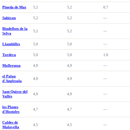
Pineda de Mar
5,2
5,2
0,7
Subirats
5,2
5,2
—
Riudellots de la
5,2
5,2
—
Selva
Llambilles
5,0
5,0
—
Tordera
5,0
5,0
1,0
Mollerussa
4,9
4,9
—
el Palau
4,9
4,9
—
d'Anglesola
Sant Quirze del
4,9
4,9
—
Vallès
les Planes
4,7
4,7
—
d'Hostoles
Caldes de
4,5
4,5
—
Malavella