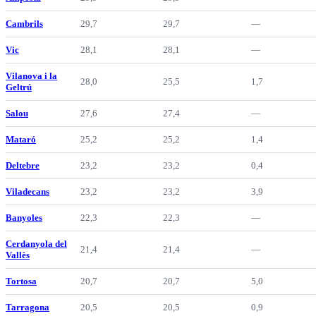
Cambrils
29,7
29,7
—
Vic
28,1
28,1
—
Vilanova i la
28,0
25,5
1,7
Geltrú
Salou
27,6
27,4
—
Mataró
25,2
25,2
1,4
Deltebre
23,2
23,2
0,4
Viladecans
23,2
23,2
3,9
Banyoles
22,3
22,3
—
Cerdanyola del
21,4
21,4
—
Vallès
Tortosa
20,7
20,7
5,0
Tarragona
20,5
20,5
0,9