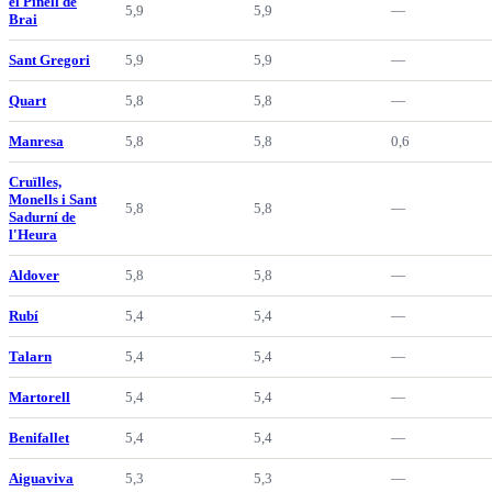
el Pinell de
5,9
5,9
—
Brai
Sant Gregori
5,9
5,9
—
Quart
5,8
5,8
—
Manresa
5,8
5,8
0,6
Cruïlles,
Monells i Sant
5,8
5,8
—
Sadurní de
l'Heura
Aldover
5,8
5,8
—
Rubí
5,4
5,4
—
Talarn
5,4
5,4
—
Martorell
5,4
5,4
—
Benifallet
5,4
5,4
—
Aiguaviva
5,3
5,3
—