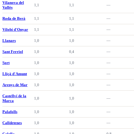
Vilanova del
1,1
1,1
—
Vallès
Roda de Berà
1,1
1,1
—
Vilobí d'Onyar
1,1
1,1
—
Llanars
1,0
1,0
—
Sant Ferriol
1,0
0,4
—
Sort
1,0
1,0
—
Lliçà d'Amunt
1,0
1,0
—
Arenys de Mar
1,0
1,0
—
Castellví de la
1,0
1,0
—
Marca
Palafolls
1,0
1,0
—
Calldetenes
1,0
1,0
—
Calella
1,0
1,0
0,8