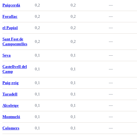
Puigcerdà
0,2
0,2
—
Forallac
0,2
0,2
—
el Papiol
0,2
0,2
—
Sant Fost de
0,2
0,2
—
Campsentelles
Seva
0,1
0,1
—
Castellvell del
0,1
0,1
—
Camp
Puig-reig
0,1
0,1
—
Taradell
0,1
0,1
—
Alcoletge
0,1
0,1
—
Montmeló
0,1
0,1
—
Colomers
0,1
0,1
—