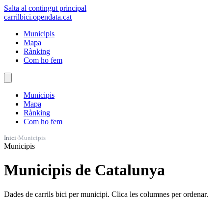
Salta al contingut principal
carrilbici
.opendata.cat
Municipis
Mapa
Rànking
Com ho fem
Municipis
Mapa
Rànking
Com ho fem
Inici
›
Municipis
Municipis
Municipis de Catalunya
Dades de carrils bici per municipi. Clica les columnes per ordenar.