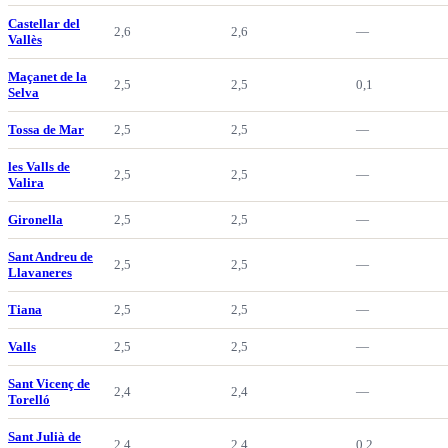
Castellar del
2,6
2,6
—
Vallès
Maçanet de la
2,5
2,5
0,1
Selva
Tossa de Mar
2,5
2,5
—
les Valls de
2,5
2,5
—
Valira
Gironella
2,5
2,5
—
Sant Andreu de
2,5
2,5
—
Llavaneres
Tiana
2,5
2,5
—
Valls
2,5
2,5
—
Sant Vicenç de
2,4
2,4
—
Torelló
Sant Julià de
2,4
2,4
0,2