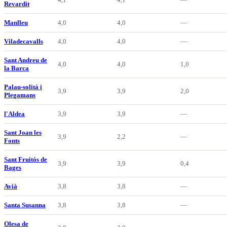
Revardit
Manlleu
4,0
4,0
—
Viladecavalls
4,0
4,0
—
Sant Andreu de
4,0
4,0
1,0
la Barca
Palau-solità i
3,9
3,9
2,0
Plegamans
l'Aldea
3,9
3,9
—
Sant Joan les
3,9
2,2
—
Fonts
Sant Fruitós de
3,9
3,9
0,4
Bages
Avià
3,8
3,8
—
Santa Susanna
3,8
3,8
—
Olesa de