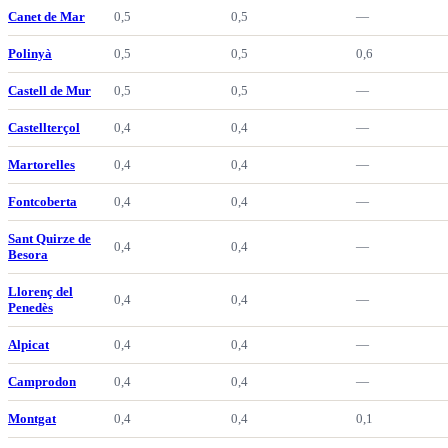
Canet de Mar
0,5
0,5
—
Polinyà
0,5
0,5
0,6
Castell de Mur
0,5
0,5
—
Castellterçol
0,4
0,4
—
Martorelles
0,4
0,4
—
Fontcoberta
0,4
0,4
—
Sant Quirze de
0,4
0,4
—
Besora
Llorenç del
0,4
0,4
—
Penedès
Alpicat
0,4
0,4
—
Camprodon
0,4
0,4
—
Montgat
0,4
0,4
0,1