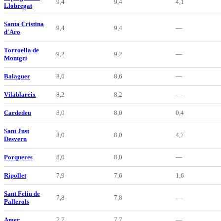
9,4
9,4
4,1
Llobregat
Santa Cristina
9,4
9,4
—
d'Aro
Torroella de
9,2
9,2
—
Montgrí
Balaguer
8,6
8,6
—
Vilablareix
8,2
8,2
—
Cardedeu
8,0
8,0
0,4
Sant Just
8,0
8,0
4,7
Desvern
Porqueres
8,0
8,0
—
Ripollet
7,9
7,6
1,6
Sant Feliu de
7,8
7,8
—
Pallerols
Amer
7,7
7,7
—