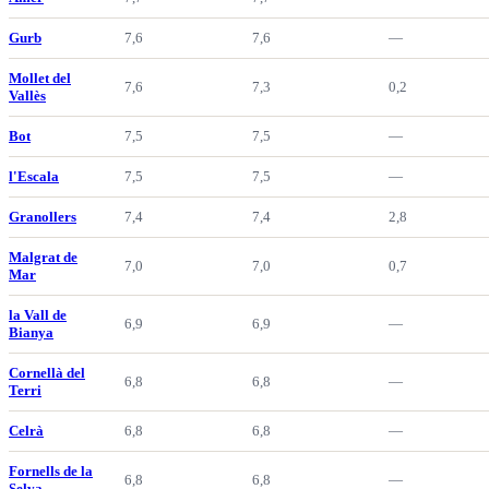
Gurb
7,6
7,6
—
Mollet del
7,6
7,3
0,2
Vallès
Bot
7,5
7,5
—
l'Escala
7,5
7,5
—
Granollers
7,4
7,4
2,8
Malgrat de
7,0
7,0
0,7
Mar
la Vall de
6,9
6,9
—
Bianya
Cornellà del
6,8
6,8
—
Terri
Celrà
6,8
6,8
—
Fornells de la
6,8
6,8
—
Selva