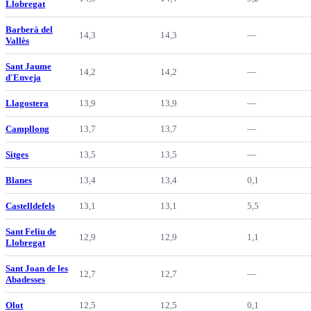
Llobregat
Barberà del
14,3
14,3
—
Vallès
Sant Jaume
14,2
14,2
—
d'Enveja
Llagostera
13,9
13,9
—
Campllong
13,7
13,7
—
Sitges
13,5
13,5
—
Blanes
13,4
13,4
0,1
Castelldefels
13,1
13,1
5,5
Sant Feliu de
12,9
12,9
1,1
Llobregat
Sant Joan de les
12,7
12,7
—
Abadesses
Olot
12,5
12,5
0,1