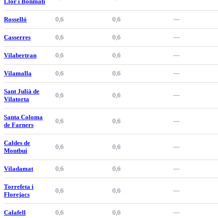
Llor i Bonmatí
Rosselló
0,6
0,6
—
Casserres
0,6
0,6
—
Vilabertran
0,6
0,6
—
Vilamalla
0,6
0,6
—
Sant Julià de
0,6
0,6
—
Vilatorta
Santa Coloma
0,6
0,6
—
de Farners
Caldes de
0,6
0,6
—
Montbui
Viladamat
0,6
0,6
—
Torrefeta i
0,6
0,6
—
Florejacs
Calafell
0,6
0,6
—