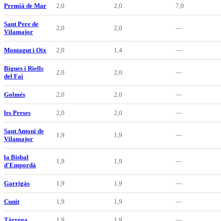
Premià de Mar
2,0
2,0
7,0
Sant Pere de
2,0
2,0
—
Vilamajor
Montagut i Oix
2,0
1,4
—
Bigues i Riells
2,0
2,0
—
del Fai
Golmés
2,0
2,0
—
les Preses
2,0
2,0
—
Sant Antoni de
1,9
1,9
—
Vilamajor
la Bisbal
1,9
1,9
—
d'Empordà
Garrigàs
1,9
1,9
—
Cunit
1,9
1,9
—
Tàrrega
1,9
1,9
—