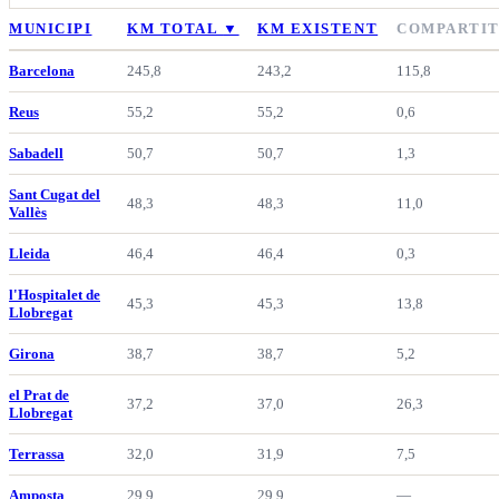
MUNICIPI
KM TOTAL
▼
KM EXISTENT
COMPARTI
Barcelona
245,8
243,2
115,8
Reus
55,2
55,2
0,6
Sabadell
50,7
50,7
1,3
Sant Cugat del
48,3
48,3
11,0
Vallès
Lleida
46,4
46,4
0,3
l'Hospitalet de
45,3
45,3
13,8
Llobregat
Girona
38,7
38,7
5,2
el Prat de
37,2
37,0
26,3
Llobregat
Terrassa
32,0
31,9
7,5
Amposta
29,9
29,9
—