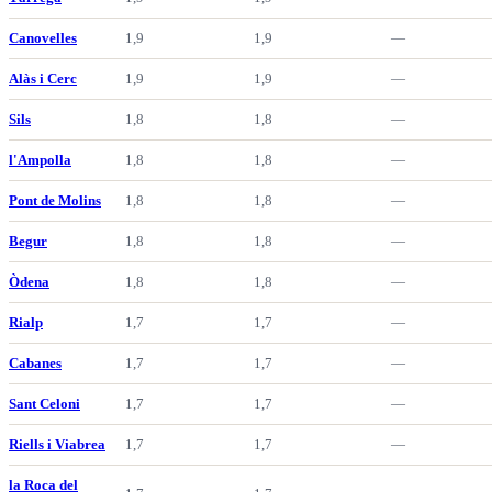
Canovelles
1,9
1,9
—
Alàs i Cerc
1,9
1,9
—
Sils
1,8
1,8
—
l'Ampolla
1,8
1,8
—
Pont de Molins
1,8
1,8
—
Begur
1,8
1,8
—
Òdena
1,8
1,8
—
Rialp
1,7
1,7
—
Cabanes
1,7
1,7
—
Sant Celoni
1,7
1,7
—
Riells i Viabrea
1,7
1,7
—
la Roca del