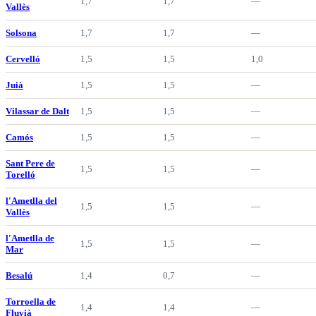
1,7
1,7
—
Vallès
Solsona
1,7
1,7
—
Cervelló
1,5
1,5
1,0
Juià
1,5
1,5
—
Vilassar de Dalt
1,5
1,5
—
Camós
1,5
1,5
—
Sant Pere de
1,5
1,5
—
Torelló
l'Ametlla del
1,5
1,5
—
Vallès
l'Ametlla de
1,5
1,5
—
Mar
Besalú
1,4
0,7
—
Torroella de
1,4
1,4
—
Fluvià