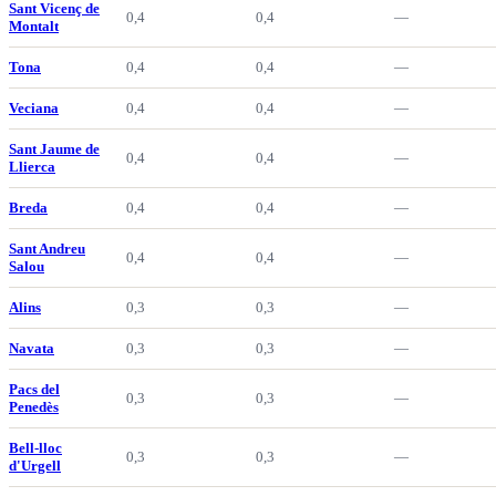
Sant Vicenç de
0,4
0,4
—
Montalt
Tona
0,4
0,4
—
Veciana
0,4
0,4
—
Sant Jaume de
0,4
0,4
—
Llierca
Breda
0,4
0,4
—
Sant Andreu
0,4
0,4
—
Salou
Alins
0,3
0,3
—
Navata
0,3
0,3
—
Pacs del
0,3
0,3
—
Penedès
Bell-lloc
0,3
0,3
—
d'Urgell