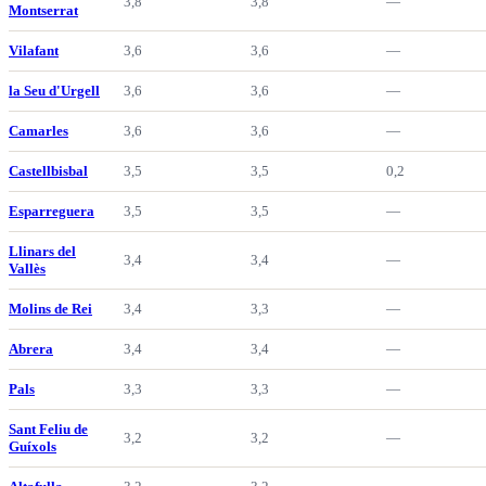
3,8
3,8
—
Montserrat
Vilafant
3,6
3,6
—
la Seu d'Urgell
3,6
3,6
—
Camarles
3,6
3,6
—
Castellbisbal
3,5
3,5
0,2
Esparreguera
3,5
3,5
—
Llinars del
3,4
3,4
—
Vallès
Molins de Rei
3,4
3,3
—
Abrera
3,4
3,4
—
Pals
3,3
3,3
—
Sant Feliu de
3,2
3,2
—
Guíxols