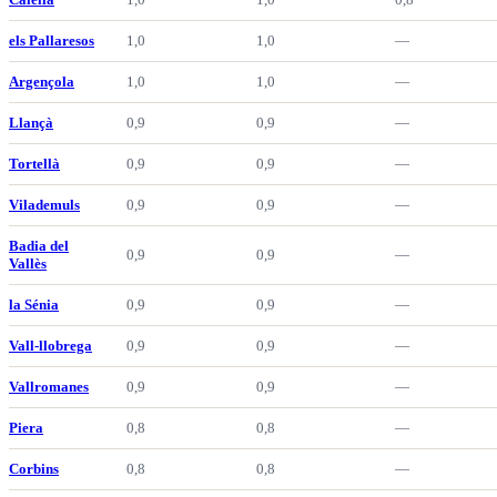
els Pallaresos
1,0
1,0
—
Argençola
1,0
1,0
—
Llançà
0,9
0,9
—
Tortellà
0,9
0,9
—
Vilademuls
0,9
0,9
—
Badia del
0,9
0,9
—
Vallès
la Sénia
0,9
0,9
—
Vall-llobrega
0,9
0,9
—
Vallromanes
0,9
0,9
—
Piera
0,8
0,8
—
Corbins
0,8
0,8
—