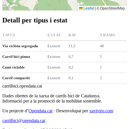
Leaflet
|
© OpenStreetMap
Detall per tipus i estat
TIPUS
ESTAT
KM
TRAMS
Via ciclista segregada
Existent
11,5
48
Carril bici pintat
Existent
0,7
5
Camí ciclable
Existent
0,2
1
Carril compartit
Existent
0,1
2
carrilbici
.opendata.cat
Dades obertes de la xarxa de carrils bici de Catalunya.
Informació per a la promoció de la mobilitat sostenible.
Un projecte d’
Opendata.cat
· Desenvolupat per
xaviviro.com
carrilbici@opendata.cat