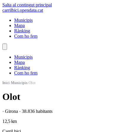
Salta al contingut principal
carrilbici
.opendata.cat
Municipis
Mapa
Rànking
Com ho fem
Municipis
Mapa
Rànking
Com ho fem
Inici
›
Municipis
›
Olot
Olot
· Girona · 38.836 habitants
12,5 km
Carril bici