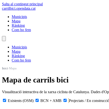
Salta al contingut principal
carrilbici
.opendata.cat
Municipis
Mapa
Rànking
Com ho fem
Municipis
Mapa
Rànking
Com ho fem
Inici
›
Mapa
Mapa de carrils bici
Visualització interactiva de la xarxa ciclista de Catalunya. Dades d'
Existents (OSM)
BCN + AMB
Projectats / En construcci