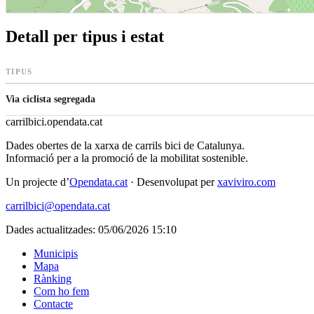
Detall per tipus i estat
TIPUS
Via ciclista segregada
carrilbici
.opendata.cat
Dades obertes de la xarxa de carrils bici de Catalunya.
Informació per a la promoció de la mobilitat sostenible.
Un projecte d’
Opendata.cat
· Desenvolupat per
xaviviro.com
carrilbici@opendata.cat
Dades actualitzades: 05/06/2026 15:10
Municipis
Mapa
Rànking
Com ho fem
Contacte