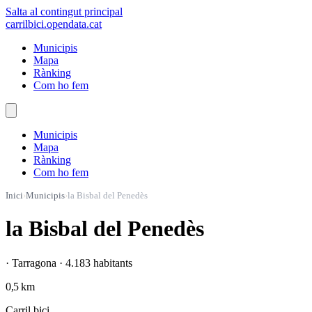
Salta al contingut principal
carrilbici
.opendata.cat
Municipis
Mapa
Rànking
Com ho fem
Municipis
Mapa
Rànking
Com ho fem
Inici
›
Municipis
›
la Bisbal del Penedès
la Bisbal del Penedès
· Tarragona · 4.183 habitants
0,5 km
Carril bici