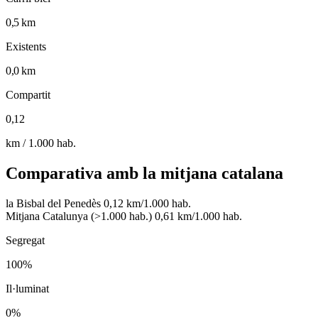
0,5 km
Existents
0,0 km
Compartit
0,12
km / 1.000 hab.
Comparativa amb la mitjana catalana
la Bisbal del Penedès
0,12 km/1.000 hab.
Mitjana Catalunya (>1.000 hab.)
0,61 km/1.000 hab.
Segregat
100%
Il·luminat
0%