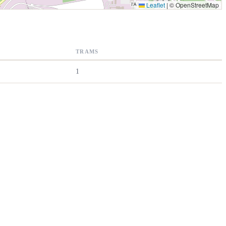
Leaflet
|
© OpenStreetMap
TRAMS
1