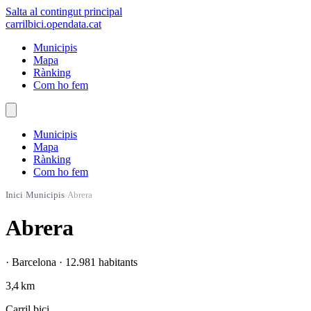
Salta al contingut principal
carrilbici
.opendata.cat
Municipis
Mapa
Rànking
Com ho fem
Municipis
Mapa
Rànking
Com ho fem
Inici
›
Municipis
›
Abrera
Abrera
· Barcelona · 12.981 habitants
3,4 km
Carril bici