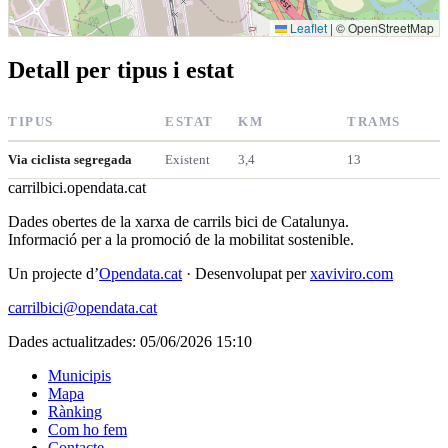
Leaflet
|
© OpenStreetMap
Detall per tipus i estat
TIPUS
ESTAT
KM
TRAMS
Via ciclista segregada
Existent
3,4
13
carrilbici
.opendata.cat
Dades obertes de la xarxa de carrils bici de Catalunya.
Informació per a la promoció de la mobilitat sostenible.
Un projecte d’
Opendata.cat
· Desenvolupat per
xaviviro.com
carrilbici@opendata.cat
Dades actualitzades: 05/06/2026 15:10
Municipis
Mapa
Rànking
Com ho fem
Contacte