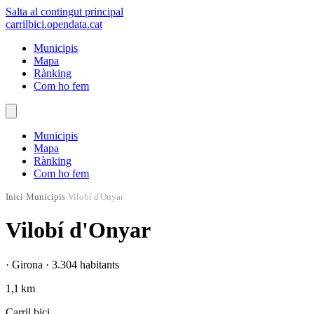
Salta al contingut principal
carrilbici
.opendata.cat
Municipis
Mapa
Rànking
Com ho fem
Municipis
Mapa
Rànking
Com ho fem
Inici
›
Municipis
›
Vilobí d'Onyar
Vilobí d'Onyar
· Girona · 3.304 habitants
1,1 km
Carril bici