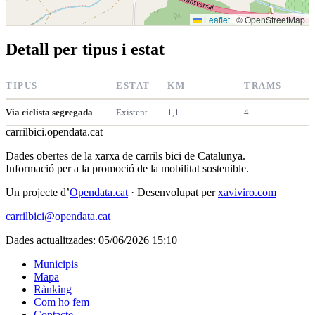
Leaflet
|
© OpenStreetMap
Detall per tipus i estat
TIPUS
ESTAT
KM
TRAMS
Via ciclista segregada
Existent
1,1
4
carrilbici
.opendata.cat
Dades obertes de la xarxa de carrils bici de Catalunya.
Informació per a la promoció de la mobilitat sostenible.
Un projecte d’
Opendata.cat
· Desenvolupat per
xaviviro.com
carrilbici@opendata.cat
Dades actualitzades: 05/06/2026 15:10
Municipis
Mapa
Rànking
Com ho fem
Contacte