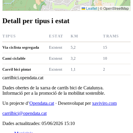
Leaflet
|
© OpenStreetMap
Detall per tipus i estat
TIPUS
ESTAT
KM
TRAMS
Via ciclista segregada
Existent
5,2
15
Camí ciclable
Existent
3,2
10
Carril bici pintat
Existent
1,1
2
carrilbici
.opendata.cat
Dades obertes de la xarxa de carrils bici de Catalunya.
Informació per a la promoció de la mobilitat sostenible.
Un projecte d’
Opendata.cat
· Desenvolupat per
xaviviro.com
carrilbici@opendata.cat
Dades actualitzades: 05/06/2026 15:10