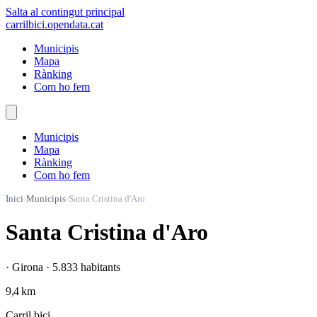
Salta al contingut principal
carrilbici
.opendata.cat
Municipis
Mapa
Rànking
Com ho fem
Municipis
Mapa
Rànking
Com ho fem
Inici
›
Municipis
›
Santa Cristina d'Aro
Santa Cristina d'Aro
· Girona · 5.833 habitants
9,4 km
Carril bici