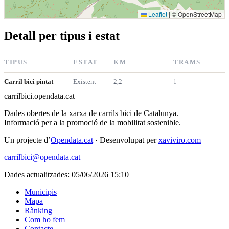
Leaflet
|
© OpenStreetMap
Detall per tipus i estat
TIPUS
ESTAT
KM
TRAMS
Carril bici pintat
Existent
2,2
1
carrilbici
.opendata.cat
Dades obertes de la xarxa de carrils bici de Catalunya.
Informació per a la promoció de la mobilitat sostenible.
Un projecte d’
Opendata.cat
· Desenvolupat per
xaviviro.com
carrilbici@opendata.cat
Dades actualitzades: 05/06/2026 15:10
Municipis
Mapa
Rànking
Com ho fem
Contacte