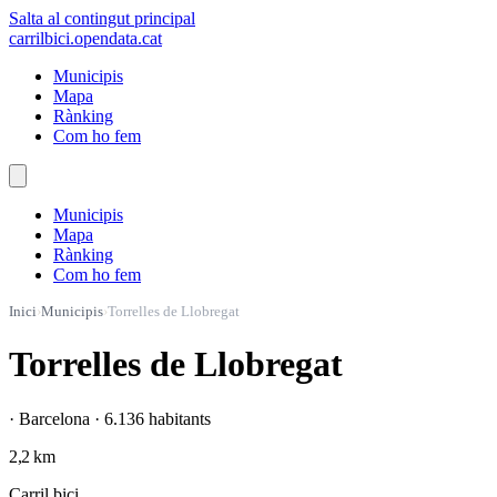
Salta al contingut principal
carrilbici
.opendata.cat
Municipis
Mapa
Rànking
Com ho fem
Municipis
Mapa
Rànking
Com ho fem
Inici
›
Municipis
›
Torrelles de Llobregat
Torrelles de Llobregat
· Barcelona · 6.136 habitants
2,2 km
Carril bici