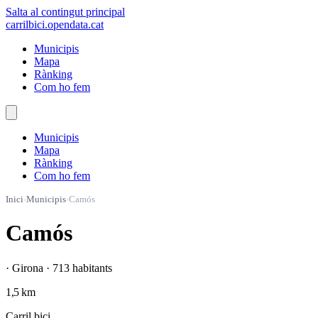
Salta al contingut principal
carrilbici
.opendata.cat
Municipis
Mapa
Rànking
Com ho fem
Municipis
Mapa
Rànking
Com ho fem
Inici
›
Municipis
›
Camós
Camós
· Girona · 713 habitants
1,5 km
Carril bici