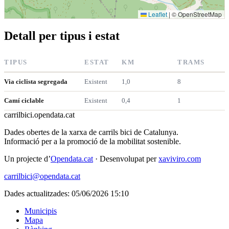
Leaflet
|
© OpenStreetMap
Detall per tipus i estat
TIPUS
ESTAT
KM
TRAMS
Via ciclista segregada
Existent
1,0
8
Camí ciclable
Existent
0,4
1
carrilbici
.opendata.cat
Dades obertes de la xarxa de carrils bici de Catalunya.
Informació per a la promoció de la mobilitat sostenible.
Un projecte d’
Opendata.cat
· Desenvolupat per
xaviviro.com
carrilbici@opendata.cat
Dades actualitzades: 05/06/2026 15:10
Municipis
Mapa