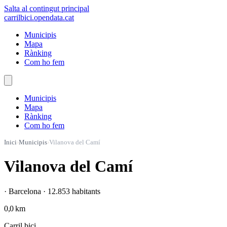
Salta al contingut principal
carrilbici
.opendata.cat
Municipis
Mapa
Rànking
Com ho fem
Municipis
Mapa
Rànking
Com ho fem
Inici
›
Municipis
›
Vilanova del Camí
Vilanova del Camí
· Barcelona · 12.853 habitants
0,0 km
Carril bici