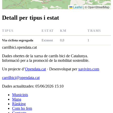
Leaflet
|
© OpenStreetMap
Detall per tipus i estat
TIPUS
ESTAT
KM
TRAMS
Via ciclista segregada
Existent
0,0
1
carrilbici
.opendata.cat
Dades obertes de la xarxa de carrils bici de Catalunya.
Informació per a la promoció de la mobilitat sostenible.
Un projecte d’
Opendata.cat
· Desenvolupat per
xaviviro.com
carrilbici@opendata.cat
Dades actualitzades: 05/06/2026 15:10
Municipis
Mapa
Rànking
Com ho fem
Contacte