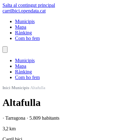
Salta al contingut principal
carrilbici
.opendata.cat
Municipis
Mapa
Rànking
Com ho fem
Municipis
Mapa
Rànking
Com ho fem
Inici
›
Municipis
›
Altafulla
Altafulla
· Tarragona · 5.809 habitants
3,2 km
Carril bici