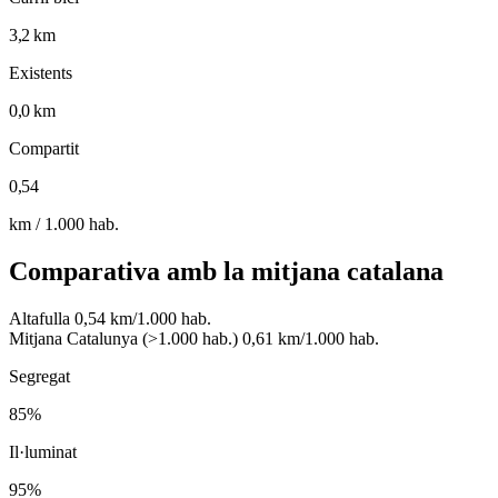
3,2 km
Existents
0,0 km
Compartit
0,54
km / 1.000 hab.
Comparativa amb la mitjana catalana
Altafulla
0,54 km/1.000 hab.
Mitjana Catalunya (>1.000 hab.)
0,61 km/1.000 hab.
Segregat
85%
Il·luminat
95%