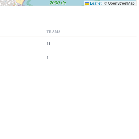
Leaflet
|
© OpenStreetMap
TRAMS
11
1