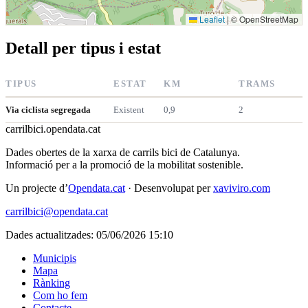
Leaflet
|
© OpenStreetMap
Detall per tipus i estat
TIPUS
ESTAT
KM
TRAMS
Via ciclista segregada
Existent
0,9
2
carrilbici
.opendata.cat
Dades obertes de la xarxa de carrils bici de Catalunya.
Informació per a la promoció de la mobilitat sostenible.
Un projecte d’
Opendata.cat
· Desenvolupat per
xaviviro.com
carrilbici@opendata.cat
Dades actualitzades: 05/06/2026 15:10
Municipis
Mapa
Rànking
Com ho fem
Contacte