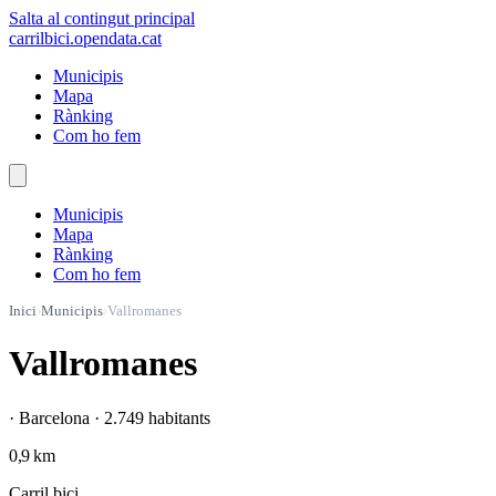
Salta al contingut principal
carrilbici
.opendata.cat
Municipis
Mapa
Rànking
Com ho fem
Municipis
Mapa
Rànking
Com ho fem
Inici
›
Municipis
›
Vallromanes
Vallromanes
· Barcelona · 2.749 habitants
0,9 km
Carril bici