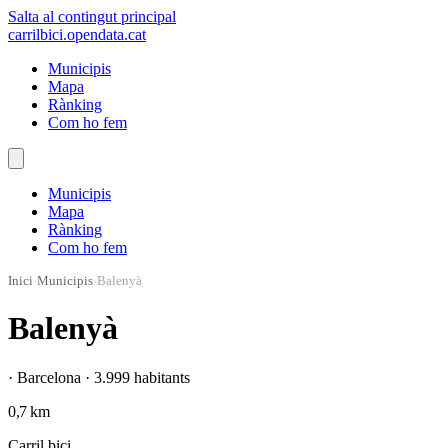
Salta al contingut principal
carrilbici
.opendata.cat
Municipis
Mapa
Rànking
Com ho fem
Municipis
Mapa
Rànking
Com ho fem
Inici
›
Municipis
›
Balenyà
Balenyà
· Barcelona · 3.999 habitants
0,7 km
Carril bici