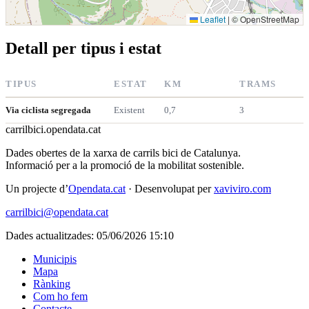
Leaflet
|
© OpenStreetMap
Detall per tipus i estat
TIPUS
ESTAT
KM
TRAMS
Via ciclista segregada
Existent
0,7
3
carrilbici
.opendata.cat
Dades obertes de la xarxa de carrils bici de Catalunya.
Informació per a la promoció de la mobilitat sostenible.
Un projecte d’
Opendata.cat
· Desenvolupat per
xaviviro.com
carrilbici@opendata.cat
Dades actualitzades: 05/06/2026 15:10
Municipis
Mapa
Rànking
Com ho fem
Contacte