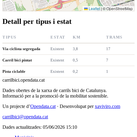
Leaflet
|
© OpenStreetMap
Detall per tipus i estat
TIPUS
ESTAT
KM
TRAMS
Via ciclista segregada
Existent
3,8
17
Carril bici pintat
Existent
0,5
7
Pista ciclable
Existent
0,2
1
carrilbici
.opendata.cat
Dades obertes de la xarxa de carrils bici de Catalunya.
Informació per a la promoció de la mobilitat sostenible.
Un projecte d’
Opendata.cat
· Desenvolupat per
xaviviro.com
carrilbici@opendata.cat
Dades actualitzades: 05/06/2026 15:10