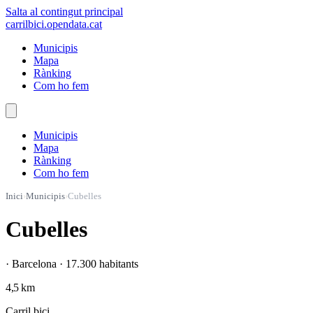
Salta al contingut principal
carrilbici
.opendata.cat
Municipis
Mapa
Rànking
Com ho fem
Municipis
Mapa
Rànking
Com ho fem
Inici
›
Municipis
›
Cubelles
Cubelles
· Barcelona · 17.300 habitants
4,5 km
Carril bici