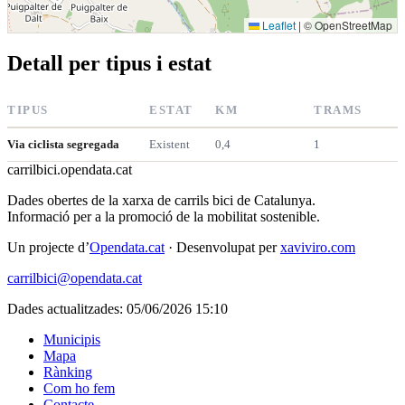
Leaflet
|
© OpenStreetMap
Detall per tipus i estat
TIPUS
ESTAT
KM
TRAMS
Via ciclista segregada
Existent
0,4
1
carrilbici
.opendata.cat
Dades obertes de la xarxa de carrils bici de Catalunya.
Informació per a la promoció de la mobilitat sostenible.
Un projecte d’
Opendata.cat
· Desenvolupat per
xaviviro.com
carrilbici@opendata.cat
Dades actualitzades: 05/06/2026 15:10
Municipis
Mapa
Rànking
Com ho fem
Contacte