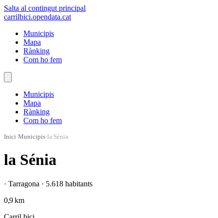
Salta al contingut principal
carrilbici
.opendata.cat
Municipis
Mapa
Rànking
Com ho fem
Municipis
Mapa
Rànking
Com ho fem
Inici
›
Municipis
›
la Sénia
la Sénia
· Tarragona · 5.618 habitants
0,9 km
Carril bici