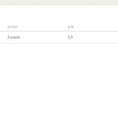
ESTAT
KM
Existent
0,9