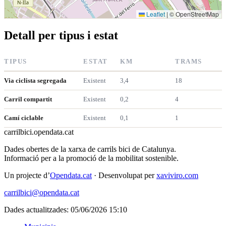
Leaflet
|
© OpenStreetMap
Detall per tipus i estat
TIPUS
ESTAT
KM
TRAMS
Via ciclista segregada
Existent
3,4
18
Carril compartit
Existent
0,2
4
Camí ciclable
Existent
0,1
1
carrilbici
.opendata.cat
Dades obertes de la xarxa de carrils bici de Catalunya.
Informació per a la promoció de la mobilitat sostenible.
Un projecte d’
Opendata.cat
· Desenvolupat per
xaviviro.com
carrilbici@opendata.cat
Dades actualitzades: 05/06/2026 15:10