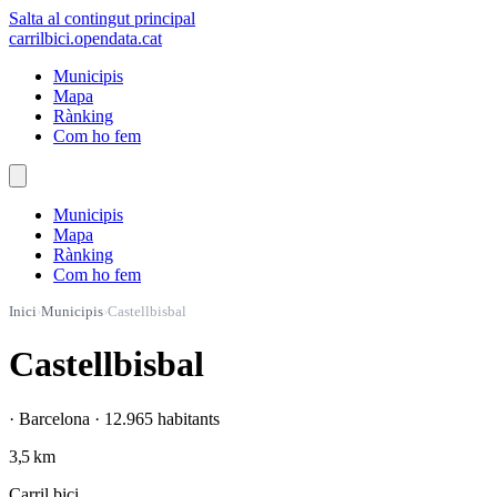
Salta al contingut principal
carrilbici
.opendata.cat
Municipis
Mapa
Rànking
Com ho fem
Municipis
Mapa
Rànking
Com ho fem
Inici
›
Municipis
›
Castellbisbal
Castellbisbal
· Barcelona · 12.965 habitants
3,5 km
Carril bici