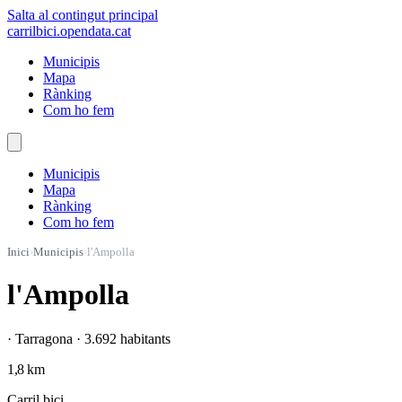
Salta al contingut principal
carrilbici
.opendata.cat
Municipis
Mapa
Rànking
Com ho fem
Municipis
Mapa
Rànking
Com ho fem
Inici
›
Municipis
›
l'Ampolla
l'Ampolla
· Tarragona · 3.692 habitants
1,8 km
Carril bici