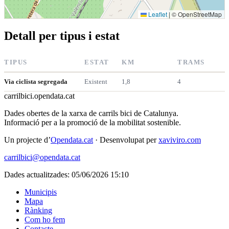
Leaflet
|
© OpenStreetMap
Detall per tipus i estat
TIPUS
ESTAT
KM
TRAMS
Via ciclista segregada
Existent
1,8
4
carrilbici
.opendata.cat
Dades obertes de la xarxa de carrils bici de Catalunya.
Informació per a la promoció de la mobilitat sostenible.
Un projecte d’
Opendata.cat
· Desenvolupat per
xaviviro.com
carrilbici@opendata.cat
Dades actualitzades: 05/06/2026 15:10
Municipis
Mapa
Rànking
Com ho fem
Contacte