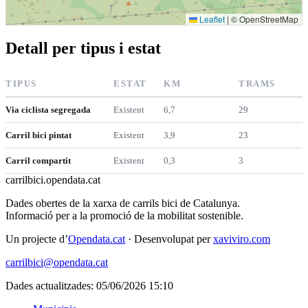
Leaflet
|
© OpenStreetMap
Detall per tipus i estat
TIPUS
ESTAT
KM
TRAMS
Via ciclista segregada
Existent
6,7
29
Carril bici pintat
Existent
3,9
23
Carril compartit
Existent
0,3
3
carrilbici
.opendata.cat
Dades obertes de la xarxa de carrils bici de Catalunya.
Informació per a la promoció de la mobilitat sostenible.
Un projecte d’
Opendata.cat
· Desenvolupat per
xaviviro.com
carrilbici@opendata.cat
Dades actualitzades: 05/06/2026 15:10