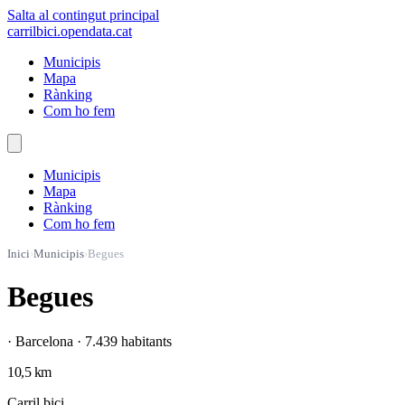
Salta al contingut principal
carrilbici
.opendata.cat
Municipis
Mapa
Rànking
Com ho fem
Municipis
Mapa
Rànking
Com ho fem
Inici
›
Municipis
›
Begues
Begues
· Barcelona · 7.439 habitants
10,5 km
Carril bici