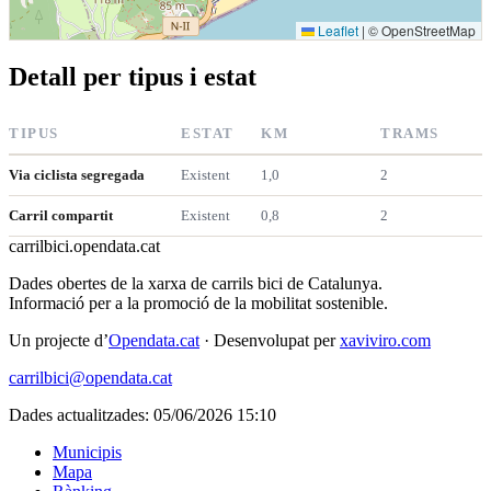
Leaflet
|
© OpenStreetMap
Detall per tipus i estat
TIPUS
ESTAT
KM
TRAMS
Via ciclista segregada
Existent
1,0
2
Carril compartit
Existent
0,8
2
carrilbici
.opendata.cat
Dades obertes de la xarxa de carrils bici de Catalunya.
Informació per a la promoció de la mobilitat sostenible.
Un projecte d’
Opendata.cat
· Desenvolupat per
xaviviro.com
carrilbici@opendata.cat
Dades actualitzades: 05/06/2026 15:10
Municipis
Mapa