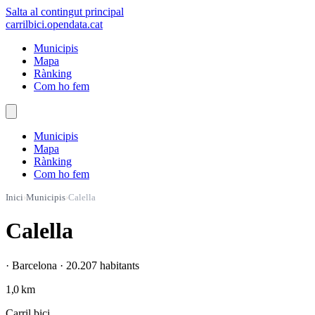
Salta al contingut principal
carrilbici
.opendata.cat
Municipis
Mapa
Rànking
Com ho fem
Municipis
Mapa
Rànking
Com ho fem
Inici
›
Municipis
›
Calella
Calella
· Barcelona · 20.207 habitants
1,0 km
Carril bici