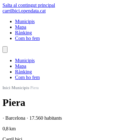
Salta al contingut principal
carrilbici
.opendata.cat
Municipis
Mapa
Rànking
Com ho fem
Municipis
Mapa
Rànking
Com ho fem
Inici
›
Municipis
›
Piera
Piera
· Barcelona · 17.560 habitants
0,8 km
Carril bici