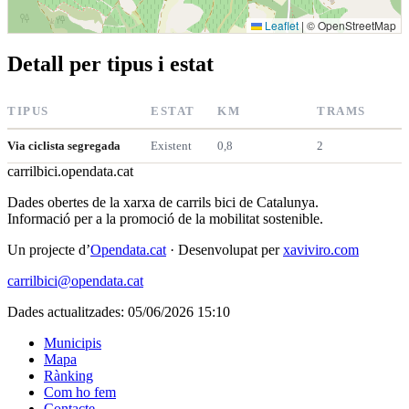
Leaflet
|
© OpenStreetMap
Detall per tipus i estat
TIPUS
ESTAT
KM
TRAMS
Via ciclista segregada
Existent
0,8
2
carrilbici
.opendata.cat
Dades obertes de la xarxa de carrils bici de Catalunya.
Informació per a la promoció de la mobilitat sostenible.
Un projecte d’
Opendata.cat
· Desenvolupat per
xaviviro.com
carrilbici@opendata.cat
Dades actualitzades: 05/06/2026 15:10
Municipis
Mapa
Rànking
Com ho fem
Contacte