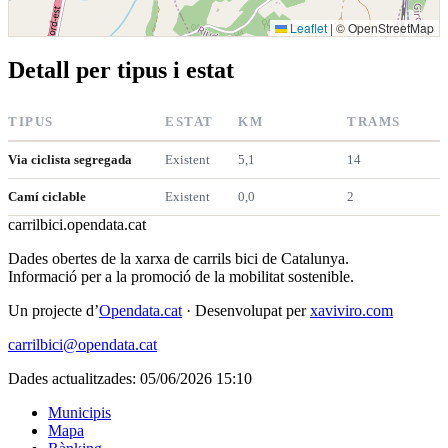
Leaflet
|
© OpenStreetMap
Detall per tipus i estat
TIPUS
ESTAT
KM
TRAMS
Via ciclista segregada
Existent
5,1
14
Camí ciclable
Existent
0,0
2
carrilbici
.opendata.cat
Dades obertes de la xarxa de carrils bici de Catalunya.
Informació per a la promoció de la mobilitat sostenible.
Un projecte d’
Opendata.cat
· Desenvolupat per
xaviviro.com
carrilbici@opendata.cat
Dades actualitzades: 05/06/2026 15:10
Municipis
Mapa