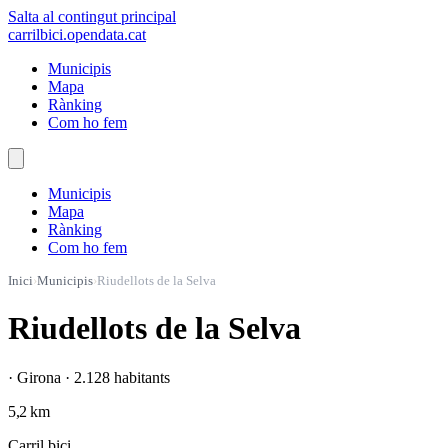
Salta al contingut principal
carrilbici
.opendata.cat
Municipis
Mapa
Rànking
Com ho fem
Municipis
Mapa
Rànking
Com ho fem
Inici
›
Municipis
›
Riudellots de la Selva
Riudellots de la Selva
· Girona · 2.128 habitants
5,2 km
Carril bici