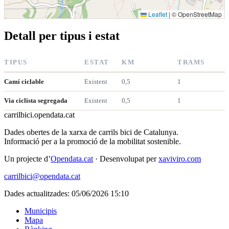
Leaflet
|
© OpenStreetMap
Detall per tipus i estat
TIPUS
ESTAT
KM
TRAMS
Camí ciclable
Existent
0,5
1
Via ciclista segregada
Existent
0,5
1
carrilbici
.opendata.cat
Dades obertes de la xarxa de carrils bici de Catalunya.
Informació per a la promoció de la mobilitat sostenible.
Un projecte d’
Opendata.cat
· Desenvolupat per
xaviviro.com
carrilbici@opendata.cat
Dades actualitzades: 05/06/2026 15:10
Municipis
Mapa