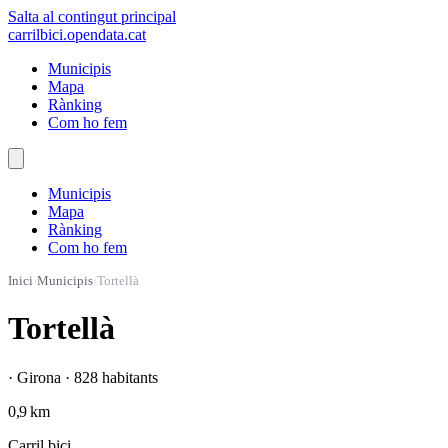
Salta al contingut principal
carrilbici
.opendata.cat
Municipis
Mapa
Rànking
Com ho fem
Municipis
Mapa
Rànking
Com ho fem
Inici
›
Municipis
›
Tortellà
Tortellà
· Girona · 828 habitants
0,9 km
Carril bici