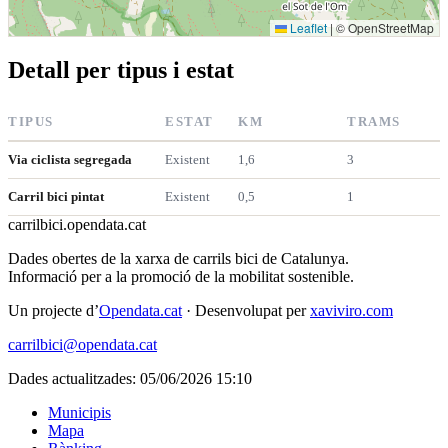
Leaflet
|
© OpenStreetMap
Detall per tipus i estat
TIPUS
ESTAT
KM
TRAMS
Via ciclista segregada
Existent
1,6
3
Carril bici pintat
Existent
0,5
1
carrilbici
.opendata.cat
Dades obertes de la xarxa de carrils bici de Catalunya.
Informació per a la promoció de la mobilitat sostenible.
Un projecte d’
Opendata.cat
· Desenvolupat per
xaviviro.com
carrilbici@opendata.cat
Dades actualitzades: 05/06/2026 15:10
Municipis
Mapa