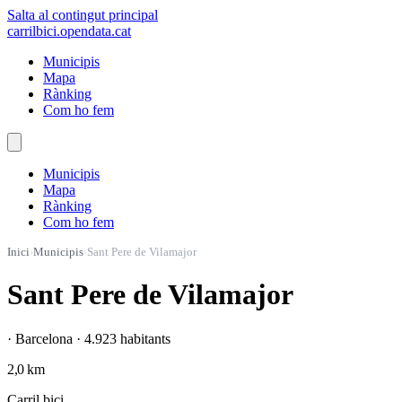
Salta al contingut principal
carrilbici
.opendata.cat
Municipis
Mapa
Rànking
Com ho fem
Municipis
Mapa
Rànking
Com ho fem
Inici
›
Municipis
›
Sant Pere de Vilamajor
Sant Pere de Vilamajor
· Barcelona · 4.923 habitants
2,0 km
Carril bici