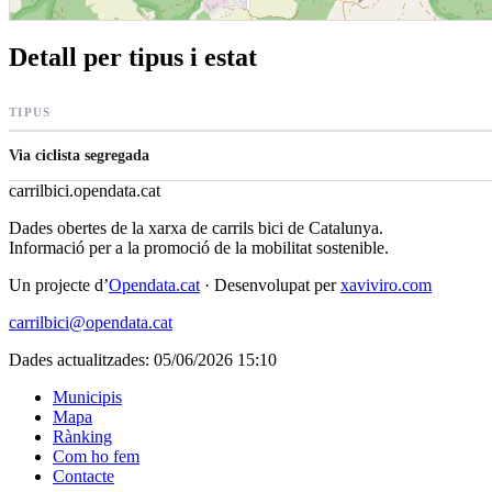
Detall per tipus i estat
TIPUS
Via ciclista segregada
carrilbici
.opendata.cat
Dades obertes de la xarxa de carrils bici de Catalunya.
Informació per a la promoció de la mobilitat sostenible.
Un projecte d’
Opendata.cat
· Desenvolupat per
xaviviro.com
carrilbici@opendata.cat
Dades actualitzades: 05/06/2026 15:10
Municipis
Mapa
Rànking
Com ho fem
Contacte