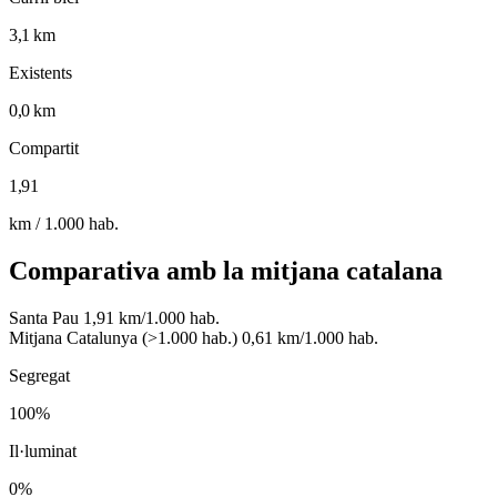
3,1 km
Existents
0,0 km
Compartit
1,91
km / 1.000 hab.
Comparativa amb la mitjana catalana
Santa Pau
1,91 km/1.000 hab.
Mitjana Catalunya (>1.000 hab.)
0,61 km/1.000 hab.
Segregat
100%
Il·luminat
0%