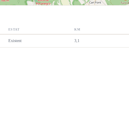
ESTAT
KM
Existent
3,1