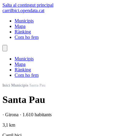
Salta al contingut principal
carrilbici
.opendata.cat
Municipis
Mapa
Rànking
Com ho fem
Municipis
Mapa
Rànking
Com ho fem
Inici
›
Municipis
›
Santa Pau
Santa Pau
· Girona · 1.610 habitants
3,1 km
Carril bici