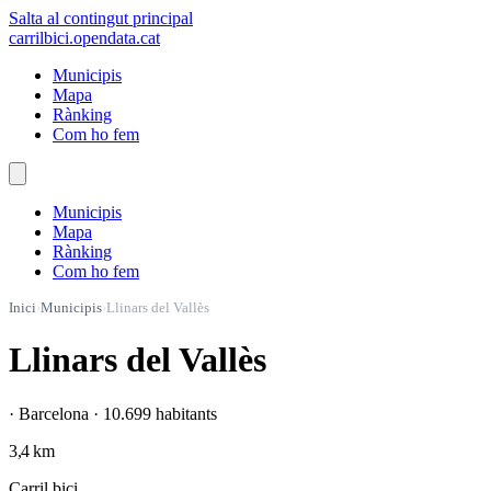
Salta al contingut principal
carrilbici
.opendata.cat
Municipis
Mapa
Rànking
Com ho fem
Municipis
Mapa
Rànking
Com ho fem
Inici
›
Municipis
›
Llinars del Vallès
Llinars del Vallès
· Barcelona · 10.699 habitants
3,4 km
Carril bici