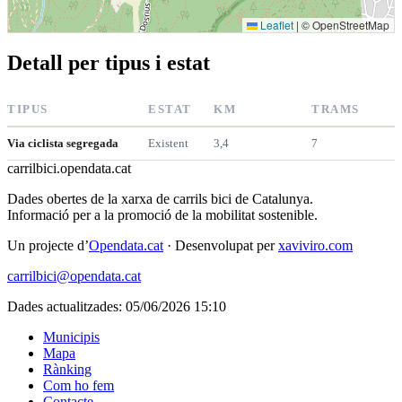
Leaflet
|
© OpenStreetMap
Detall per tipus i estat
TIPUS
ESTAT
KM
TRAMS
Via ciclista segregada
Existent
3,4
7
carrilbici
.opendata.cat
Dades obertes de la xarxa de carrils bici de Catalunya.
Informació per a la promoció de la mobilitat sostenible.
Un projecte d’
Opendata.cat
· Desenvolupat per
xaviviro.com
carrilbici@opendata.cat
Dades actualitzades: 05/06/2026 15:10
Municipis
Mapa
Rànking
Com ho fem
Contacte