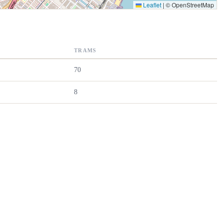
Leaflet
|
© OpenStreetMap
TRAMS
70
8