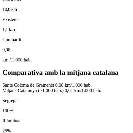
10,0 km
Existents
1,1 km
Compartit
0,08
km / 1.000 hab.
Comparativa amb la mitjana catalana
Santa Coloma de Gramenet
0,08 km/1.000 hab.
Mitjana Catalunya (>1.000 hab.)
0,61 km/1.000 hab.
Segregat
100%
Il·luminat
25%