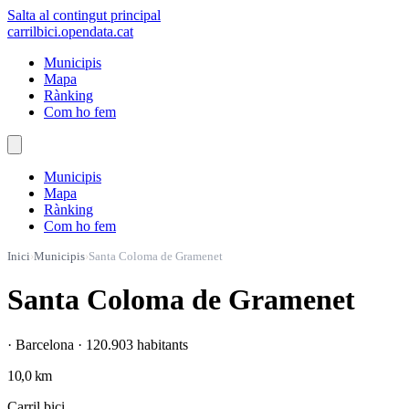
Salta al contingut principal
carrilbici
.opendata.cat
Municipis
Mapa
Rànking
Com ho fem
Municipis
Mapa
Rànking
Com ho fem
Inici
›
Municipis
›
Santa Coloma de Gramenet
Santa Coloma de Gramenet
· Barcelona · 120.903 habitants
10,0 km
Carril bici