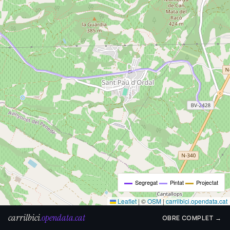
Segregat
Pintat
Projectat
Leaflet
|
©
OSM
|
carrilbici.opendata.cat
carrilbici
.opendata.cat
OBRE COMPLET →