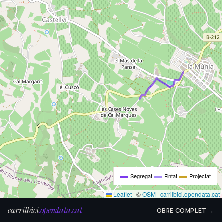
Segregat
Pintat
Projectat
Leaflet
|
©
OSM
|
carrilbici.opendata.cat
carrilbici
.opendata.cat
OBRE COMPLET →